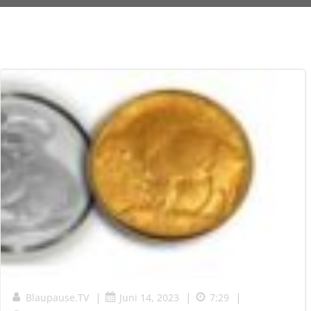
|
|
|
Blaupause.TV
Juni 14, 2023
7:29