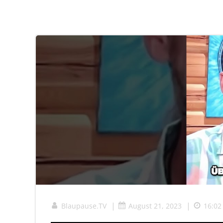
|
|
Blaupause.TV
August 21, 2023
16:02