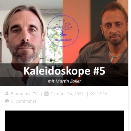
|
|
|
Blaupause.TV
Oktober 24, 2022
16:00
0
comments