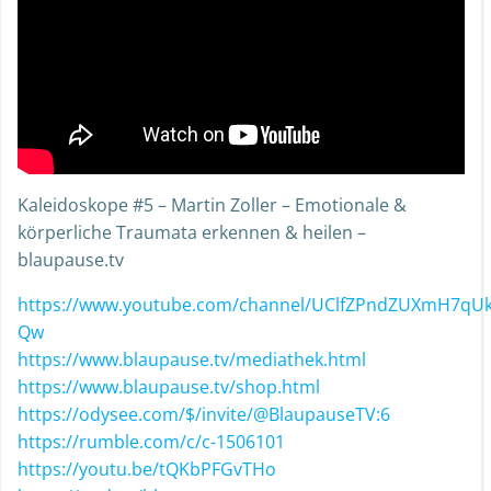
Kaleidoskope #5 – Martin Zoller – Emotionale &
körperliche Traumata erkennen & heilen –
blaupause.tv
https://www.youtube.com/channel/UClfZPndZUXmH7qU
Qw
https://www.blaupause.tv/mediathek.html
https://www.blaupause.tv/shop.html
https://odysee.com/$/invite/@BlaupauseTV:6
https://rumble.com/c/c-1506101
https://youtu.be/tQKbPFGvTHo