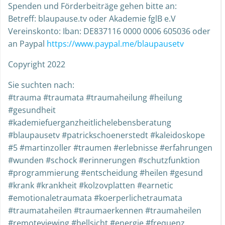
Spenden und Förderbeiträge gehen bitte an:
Betreff: blaupause.tv oder Akademie fglB e.V
Vereinskonto: Iban: DE837116 0000 0006 605036 oder
an Paypal
https://www.paypal.me/blaupausetv
Copyright 2022
Sie suchten nach:
#trauma #traumata #traumaheilung #heilung
#gesundheit
#kademiefuerganzheitlichelebensberatung
#blaupausetv #patrickschoenerstedt #kaleidoskope
#5 #martinzoller #traumen #erlebnisse #erfahrungen
#wunden #schock #erinnerungen #schutzfunktion
#programmierung #entscheidung #heilen #gesund
#krank #krankheit #kolzovplatten #earnetic
#emotionaletraumata #koerperlichetraumata
#traumataheilen #traumaerkennen #traumaheilen
#remoteviewing #hellsicht #energie #frequenz