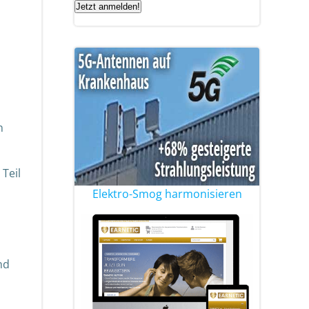
Jetzt anmelden!
n
 Teil
Elektro-Smog harmonisieren
nd