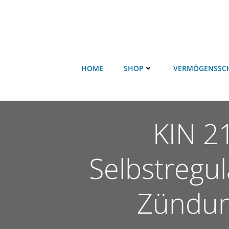
HOME
SHOP
VERMÖGENSSC
KIN 2
Selbstregul
Zündun