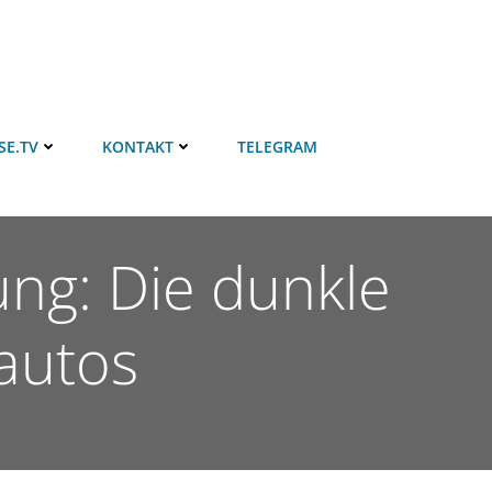
SE.TV
KONTAKT
TELEGRAM
ng: Die dunkle
oautos