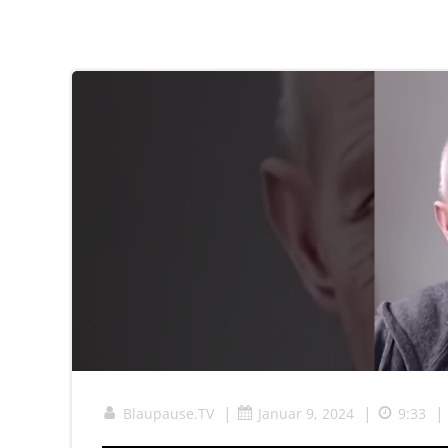
|
|
|
Blaupause.TV
Januar 9, 2024
9:33