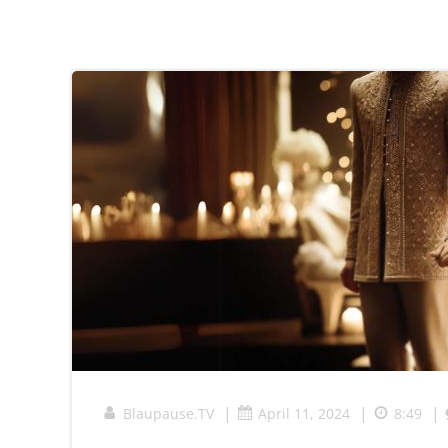
|
|
|
Blaupause.TV
April 11, 2024
8:49