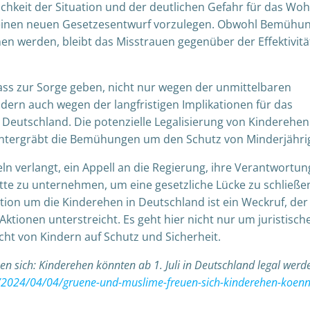
lichkeit der Situation und der deutlichen Gefahr für das Woh
, einen neuen Gesetzesentwurf vorzulegen. Obwohl Bemühu
n werden, bleibt das Misstrauen gegenüber der Effektivitä
lass zur Sorge geben, nicht nur wegen der unmittelbaren
dern auch wegen der langfristigen Implikationen für das
n Deutschland. Die potenzielle Legalisierung von Kinderehen
d untergräbt die Bemühungen um den Schutz von Minderjähri
ln verlangt, ein Appell an die Regierung, ihre Verantwortun
tte zu unternehmen, um eine gesetzliche Lücke zu schließe
tion um die Kinderehen in Deutschland ist ein Weckruf, der
ktionen unterstreicht. Es geht hier nicht nur um juristisch
ht von Kindern auf Schutz und Sicherheit.
uen sich: Kinderehen könnten ab 1. Juli in Deutschland legal werd
m/2024/04/04/gruene-und-muslime-freuen-sich-kinderehen-koenn