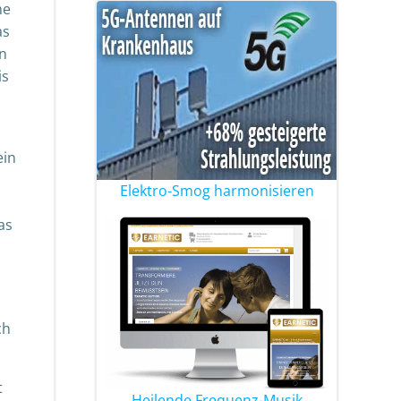
he
as
in
is
ein
Elektro-Smog harmonisieren
as
ch
t
Heilende Frequenz-Musik