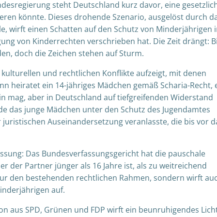
esregierung steht Deutschland kurz davor, eine gesetzlic
ieren könnte. Dieses drohende Szenario, ausgelöst durch d
, wirft einen Schatten auf den Schutz von Minderjährigen 
igung von Kinderrechten verschrieben hat. Die Zeit drängt: B
en, doch die Zeichen stehen auf Sturm.
 kulturellen und rechtlichen Konflikte aufzeigt, mit denen
ann heiratet ein 14-jähriges Mädchen gemäß Scharia-Recht, 
 sein mag, aber in Deutschland auf tiefgreifenden Widerstand
rde das junge Mädchen unter den Schutz des Jugendamtes
r juristischen Auseinandersetzung veranlasste, die bis vor d
ffassung: Das Bundesverfassungsgericht hat die pauschale
r der Partner jünger als 16 Jahre ist, als zu weitreichend
t nur den bestehenden rechtlichen Rahmen, sondern wirft au
inderjährigen auf.
ion aus SPD, Grünen und FDP wirft ein beunruhigendes Lich