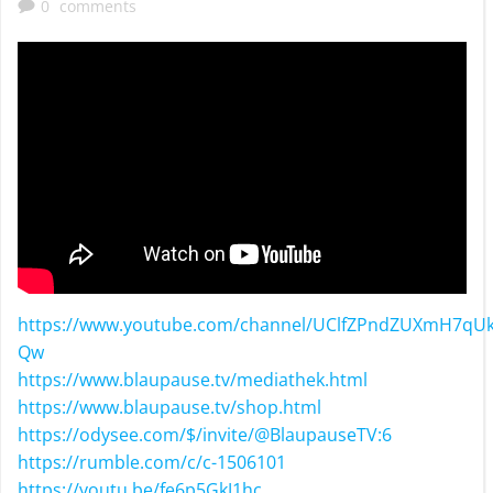
0
comments
https://www.youtube.com/channel/UClfZPndZUXmH7qU
Qw
https://www.blaupause.tv/mediathek.html
https://www.blaupause.tv/shop.html
https://odysee.com/$/invite/@BlaupauseTV:6
https://rumble.com/c/c-1506101
https://youtu.be/fe6p5GkJ1hc