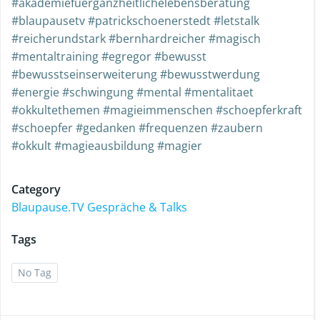
#akademiefuerganzheitlichelebensberatung
#blaupausetv #patrickschoenerstedt #letstalk
#reicherundstark #bernhardreicher #magisch
#mentaltraining #egregor #bewusst
#bewusstseinserweiterung #bewusstwerdung
#energie #schwingung #mental #mentalitaet
#okkultethemen #magieimmenschen #schoepferkraft
#schoepfer #gedanken #frequenzen #zaubern
#okkult #magieausbildung #magier
Category
Blaupause.TV Gespräche & Talks
Tags
No Tag