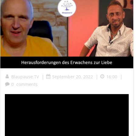
|
|
|
Blaupause.TV
September 20, 2022
16:00
0
comments