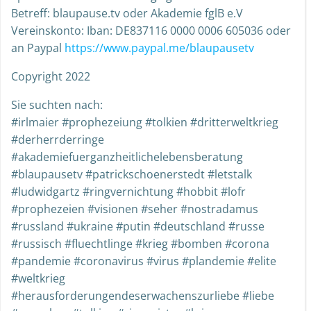
Betreff: blaupause.tv oder Akademie fglB e.V
Vereinskonto: Iban: DE837116 0000 0006 605036 oder
an Paypal
https://www.paypal.me/blaupausetv
Copyright 2022
Sie suchten nach:
#irlmaier #prophezeiung #tolkien #dritterweltkrieg
#derherrderringe
#akademiefuerganzheitlichelebensberatung
#blaupausetv #patrickschoenerstedt #letstalk
#ludwidgartz #ringvernichtung #hobbit #lofr
#prophezeien #visionen #seher #nostradamus
#russland #ukraine #putin #deutschland #russe
#russisch #fluechtlinge #krieg #bomben #corona
#pandemie #coronavirus #virus #plandemie #elite
#weltkrieg
#herausforderungendeserwachenszurliebe #liebe