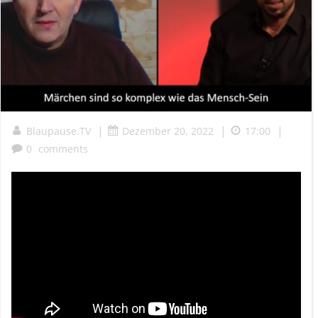
|
|
|
Blaupause.TV
Dezember 20, 2022
17:00
0
comments