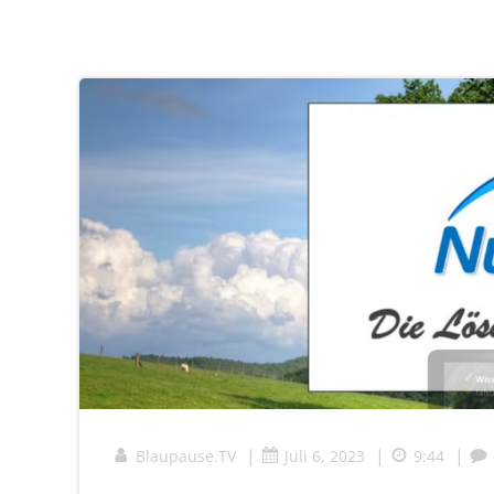
|
|
|
Blaupause.TV
Juli 6, 2023
9:44