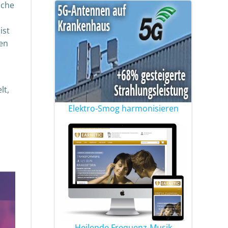
ache
ist
den
lt,
Elektro-Smog harmonisieren
Heilende Frequenz-Musik