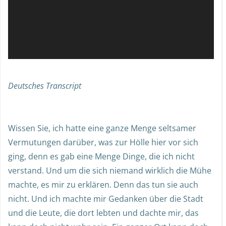
Deutsches Transcript
Wissen Sie, ich hatte eine ganze Menge seltsamer
Vermutungen darüber, was zur Hölle hier vor sich
ging, denn es gab eine Menge Dinge, die ich nicht
verstand. Und um die sich niemand wirklich die Mühe
machte, es mir zu erklären. Denn das tun sie auch
nicht. Und ich machte mir Gedanken über die Stadt
und die Leute, die dort lebten und dachte mir, das