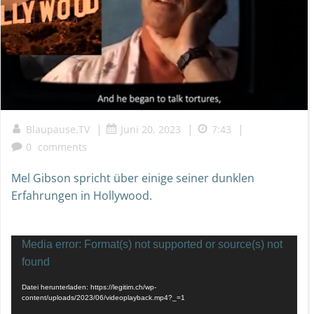
|
|
|
Blaupause.TV
Juni 20, 2023
7:43
0
comments
Mel Gibson spricht über einige seiner dunklen
Erfahrungen in Hollywood.
Video-
Media error: Format(s) not supported or source(s) not
found
Player
Datei herunterladen: https://legitim.ch/wp-
content/uploads/2023/06/videoplayback.mp4?_=1