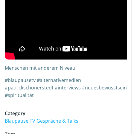
Menschen mit anderem Niveau!
#blaupausetv #alternativemedien
#patrickschönerstedt #interviews #neuesbewusstsein
#spiritualität
Category
Blaupause.TV Gespräche & Talks