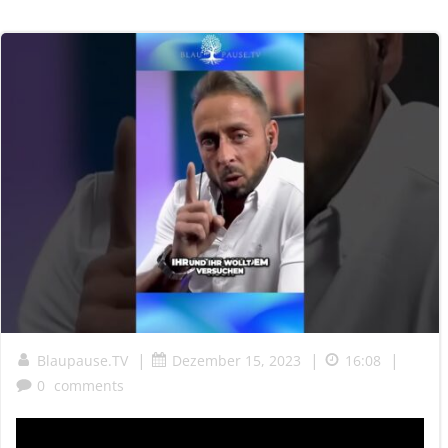
|
|
|
Blaupause.TV
Dezember 15, 2023
16:08
0
comments