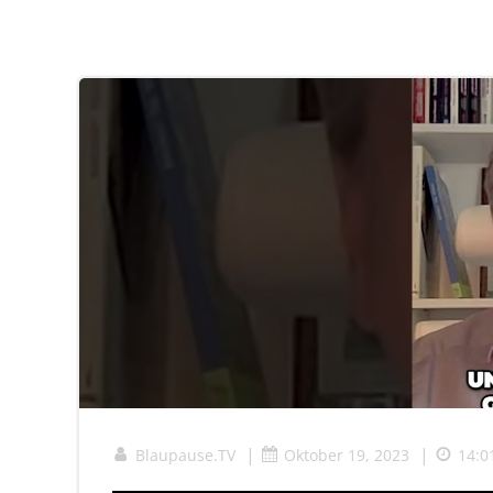
|
|
Blaupause.TV
Oktober 19, 2023
14:0