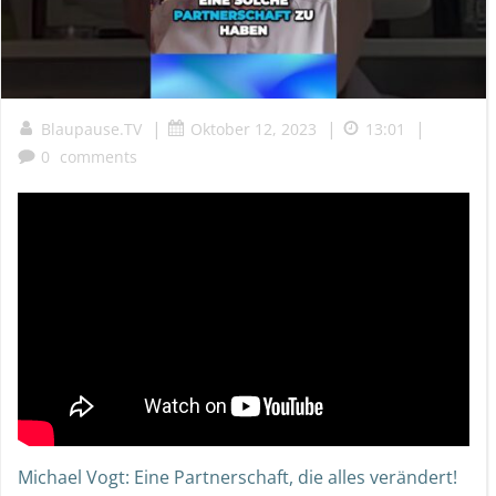
|
|
|
Blaupause.TV
Oktober 12, 2023
13:01
0
comments
Michael Vogt: Eine Partnerschaft, die alles verändert!