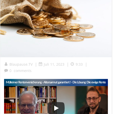
|
|
|
Blaupause.TV
Juli 11, 2023
9:33
0
comments