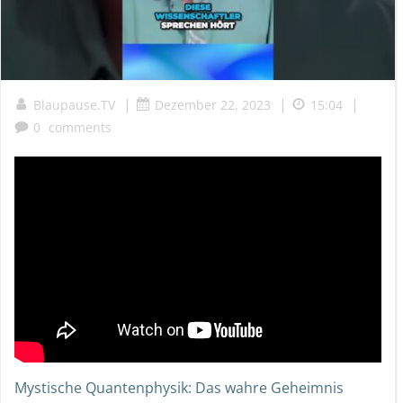
|
|
|
Blaupause.TV
Dezember 22, 2023
15:04
0
comments
Mystische Quantenphysik: Das wahre Geheimnis