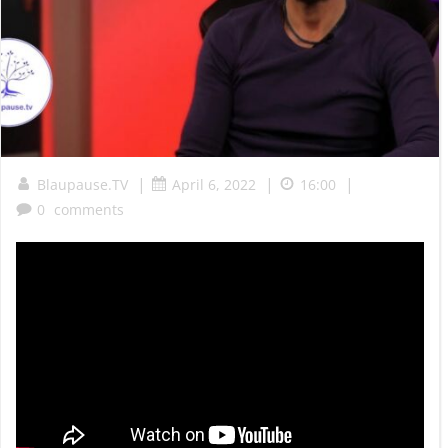
|
|
|
Blaupause.TV
April 6, 2022
16:00
0
comments