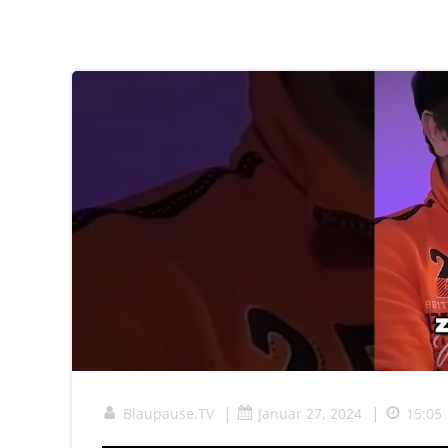
|
|
Blaupause.TV
Januar 27, 2024
15:05