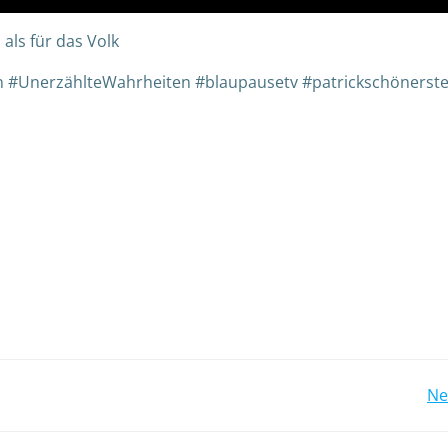
 als für das Volk
 #UnerzählteWahrheiten #blaupausetv #patrickschönerst
Ne