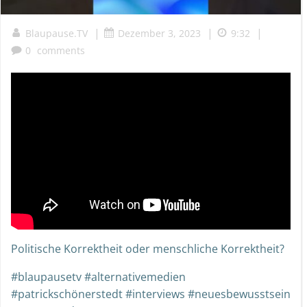
|
|
|
Blaupause.TV
Dezember 3, 2023
9:32
0
comments
Politische Korrektheit oder menschliche Korrektheit?
#blaupausetv #alternativemedien
#patrickschönerstedt #interviews #neuesbewusstsein