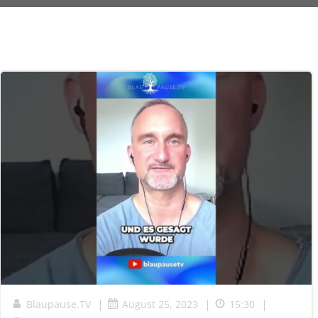
|
|
|
Blaupause.TV
August 25, 2023
15:30