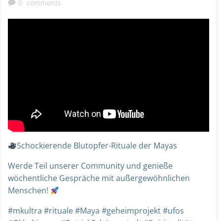
0
comments
Schockierende Blutopfer-Rituale der Mayas
Werde Teil unserer Community und genieße
wöchentliche Gespräche mit außergewöhnlichen
Menschen!
#mkultra #rituale #Maya #geheimprojekt #ufos