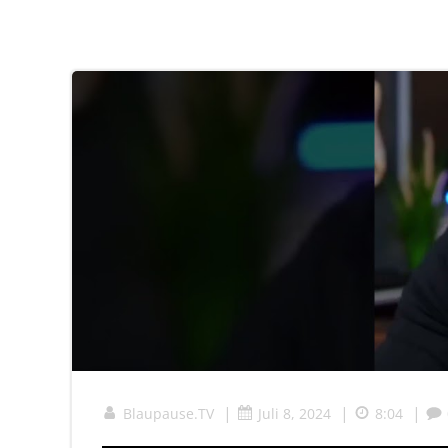
|
|
|
Blaupause.TV
Juli 8, 2024
8:04