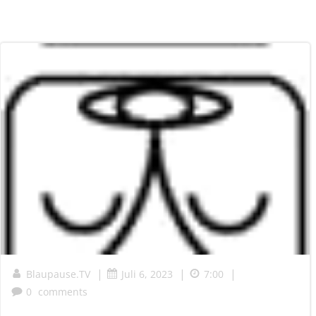
|
|
|
Blaupause.TV
Juli 6, 2023
7:00
0
comments