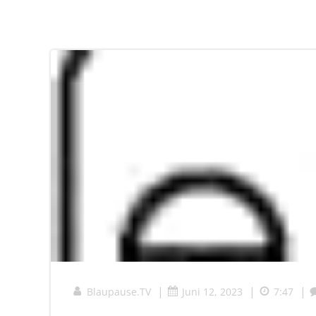
|
|
|
Blaupause.TV
Juni 12, 2023
7:47