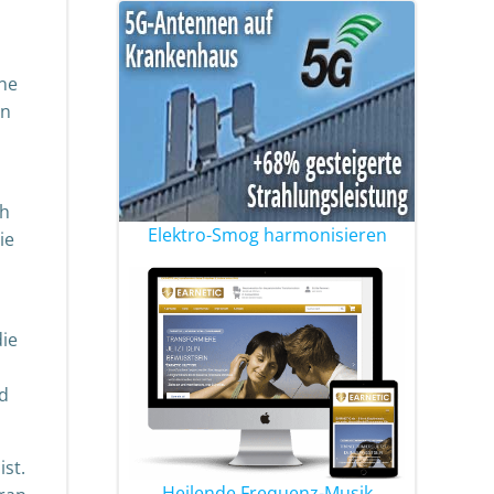
ine
en
ch
Elektro-Smog harmonisieren
ie
die
d
ist.
Heilende Frequenz-Musik