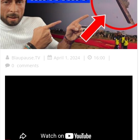
|
|
|
Blaupause.TV
April 1, 2024
16:00
0
comments