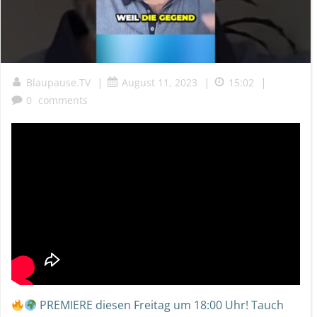
|
|
|
Blaupause.TV
August 11, 2023
15:02
0
comments
PREMIERE diesen Freitag um 18:00 Uhr! Tauch