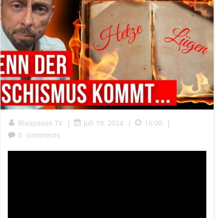
|
|
|
Blaupause.TV
Juli 19, 2024
16:00
0
comments