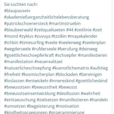
Sie suchten nach:
#blaupausetv
#akademiefuerganzheitlichelebensberatung
#patrickschoenersteck #martinstruebin
#blaubeerwald #zeitqualitaeten #44 #zeitlinie #zeit
#mond #zyklus #zuvuya #tzolkin #mayakalender
#ichbin #timesurfing #seele #seelenweg #seelenplan
#wegderseele #rufderseele #berufung #deinweg
#goettlicheschoepferkraft #schoepfer #manifestieren
#manifestation #neuerealitaet
#natuerlicheschoepfung #kuenstlichematrix #aufstieg
#freiheit #kosmischerplan #blockaden #bereinigen
#loslassen #entwickeln #innereskind #goettlicheskind
#bewusstsein #bewusstheit #bewusst
#bewusstseinsentwicklung #desillusion #wahrheit
#enttaeuschung #zielsetzen #manifestieren #handeln
#umsetzen #begeisterung #motivation
#kindheitspraegungen #programmierung