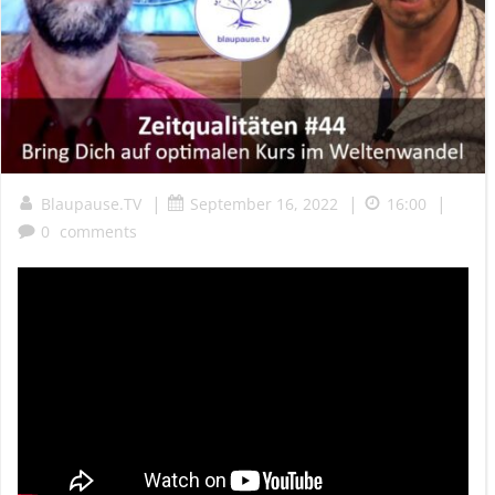
|
|
|
Blaupause.TV
September 16, 2022
16:00
0
comments