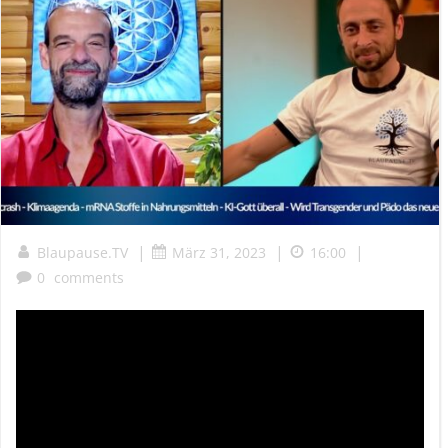
|
|
|
Blaupause.TV
März 31, 2023
16:00
0
comments