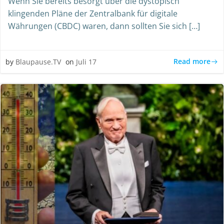
Wenn Sie bereits besorgt über die dystopisch
klingenden Pläne der Zentralbank für digitale
Währungen (CBDC) waren, dann sollten Sie sich […]
Read more
by
Blaupause.TV
on
Juli 17