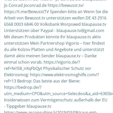
Jo Conrad Joconrad.de https://bewusst.tv/
https://t.me/BewusstTV Spenden bitte an Wenn Sie die
Arbeit von Bewusst.tv unterstützen wollen DE 43 2916
6568 0003 6846 00 Volksbank Worpswed blaupause.tv
Unterstützen über Paypal - blaupause.tv@gmail.com
Mit diesen Produkten könnte Ihr blaupause.tv aktiv
unterstützen Mein Partnershop Vigorio – hier findest
du alle Kolzov Platten und Angebote und unterstützt
damit aktiv meinen Sender blaupause.tv – Danke
einmal schon vorab. https://vigorio.de/?
ref=Nrl58_nXqFbQyt Physikalischer Schutz vor
Elektrosmog: https://www.elektrosmoghilfe.com/?
ref=13 Bedrop: Das beste aus der Biene:
https://bedrop.de/?
utm_medium=CPO&utm_source=Selecdoo&a_aid=6365b4
Insiderwissen zum Vermögenschutz außerhalb der EU
- Tippgeber blaupause.tv
https://www.asconsulting.li/2019/03/08/raus-mit-