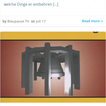
welche Dinge er entbehren […]
Read more
by
Blaupause.TV
on
Juli 17