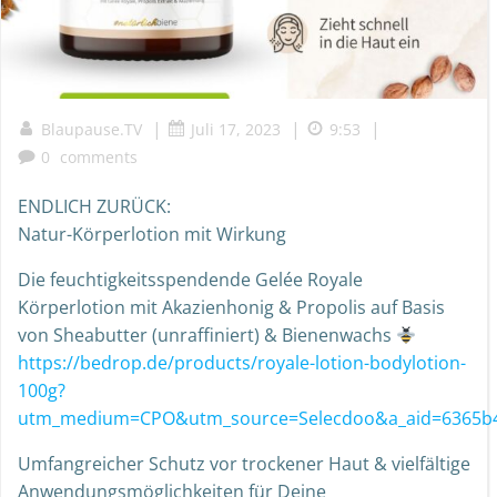
|
|
|
Blaupause.TV
Juli 17, 2023
9:53
0
comments
ENDLICH ZURÜCK:
Natur-Körperlotion mit Wirkung
Die feuchtigkeitsspendende Gelée Royale
Körperlotion mit Akazienhonig & Propolis auf Basis
von Sheabutter (unraffiniert) & Bienenwachs
https://bedrop.de/products/royale-lotion-bodylotion-
100g?
utm_medium=CPO&utm_source=Selecdoo&a_aid=6365b4
Umfangreicher Schutz vor trockener Haut & vielfältige
Anwendungsmöglichkeiten für Deine