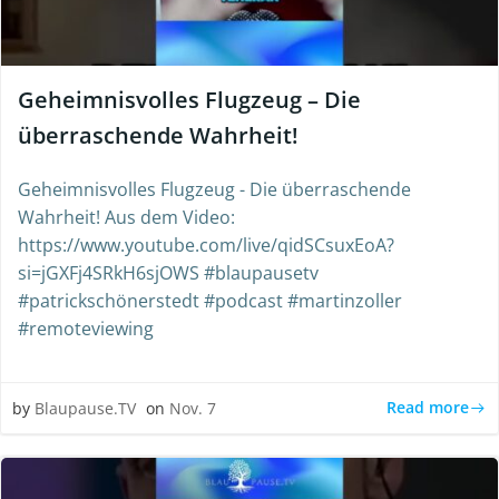
Geheimnisvolles Flugzeug – Die
überraschende Wahrheit!
Geheimnisvolles Flugzeug - Die überraschende
Wahrheit! Aus dem Video:
https://www.youtube.com/live/qidSCsuxEoA?
si=jGXFj4SRkH6sjOWS #blaupausetv
#patrickschönerstedt #podcast #martinzoller
#remoteviewing
Read more
by
Blaupause.TV
on
Nov. 7