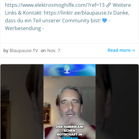
https://www.elektrosmoghilfe.com/?ref=13
Weitere
Links & Kontakt: https://linktr.ee/blaupause.tv Danke,
dass du ein Teil unserer Community bist!
-
Werbesendung -
Read more
by
Blaupause.TV
on
Nov. 7