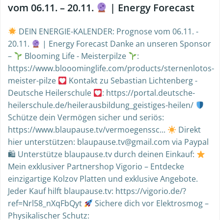
vom 06.11. – 20.11.
| Energy Forecast
DEIN ENERGIE-KALENDER: Prognose vom 06.11. -
20.11.
| Energy Forecast Danke an unseren Sponsor
–
Blooming Life - Meisterpilze
:
https://www.blooominglife.com/products/sternenlotos-
meister-pilze
Kontakt zu Sebastian Lichtenberg -
Deutsche Heilerschule
: https://portal.deutsche-
heilerschule.de/heilerausbildung_geistiges-heilen/
Schütze dein Vermögen sicher und seriös:
https://www.blaupause.tv/vermoegenssc...
Direkt
hier unterstützen: blaupause.tv@gmail.com via Paypal
🛍 Unterstütze blaupause.tv durch deinen Einkauf:
Mein exklusiver Partnershop Vigorio – Entdecke
einzigartige Kolzov Platten und exklusive Angebote.
Jeder Kauf hilft blaupause.tv: https://vigorio.de/?
ref=Nrl58_nXqFbQyt
Sichere dich vor Elektrosmog –
Physikalischer Schutz: