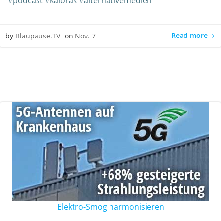
#podcast #kaiorak #alternativemedien
Read more
by
Blaupause.TV
on
Nov. 7
Elektro-Smog harmonisieren