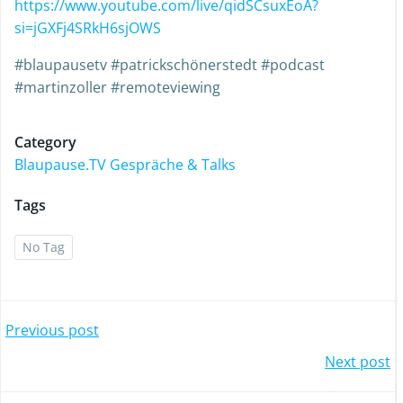
https://www.youtube.com/live/qidSCsuxEoA?
si=jGXFj4SRkH6sjOWS
#blaupausetv #patrickschönerstedt #podcast
#martinzoller #remoteviewing
Category
Blaupause.TV Gespräche & Talks
Tags
No Tag
Previous post
Next post