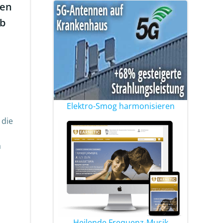
len
eb
Elektro-Smog harmonisieren
 die
a
Heilende Frequenz-Musik