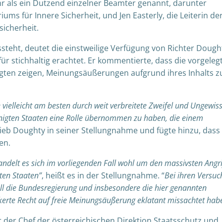
 als ein Dutzend einzelner Beamter genannt, darunter
ums für Innere Sicherheit, und Jen Easterly, die Leiterin de
sicherheit.
teht, deutet die einstweilige Verfügung von Richter Dough
für stichhaltig erachtet
. Er kommentierte, dass die vorgeleg
gten zeigen,
Meinungsäußerungen
aufgrund ihres Inhalts z
vielleicht am besten durch weit verbreitete Zweifel und Ungewiss
reinigten Staaten eine Rolle übernommen zu haben, die einem
ieb Doughty in seiner Stellungnahme und fügte hinzu, dass
en.
delt es sich im vorliegenden Fall wohl um den massivsten Angri
gten Staaten”
, heißt es in der Stellungnahme. “
Bei ihren Versuc
ll die Bundesregierung und insbesondere die hier genannten
kerte Recht auf freie Meinungsäußerung eklatant missachtet hab
r
der Chef der österreichischen Direktion Staatsschutz und