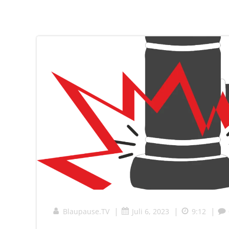
|
|
|
Blaupause.TV
Juli 6, 2023
9:12