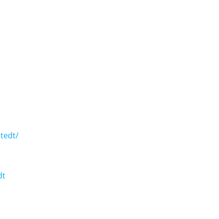
tedt/
dt