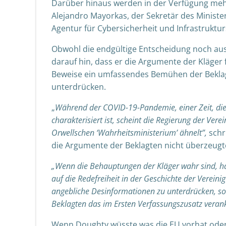
Darüber hinaus werden in der Verfügung mehr
Alejandro Mayorkas, der Sekretär des Ministeri
Agentur für Cybersicherheit und Infrastruktur
Obwohl die endgültige Entscheidung noch auss
darauf hin, dass er die Argumente der Kläger
Beweise ein umfassendes Bemühen der Bekla
unterdrücken.
„
Während der COVID-19-Pandemie, einer Zeit, die 
charakterisiert ist, scheint die Regierung der Ve
Orwellschen ‘Wahrheitsministerium’ ähnelt”,
schr
die Argumente der Beklagten nicht überzeugt
„
Wenn die Behauptungen der Kläger wahr sind, han
auf die Redefreiheit in der Geschichte der Vereini
angebliche Desinformationen zu unterdrücken, so
Beklagten das im Ersten Verfassungszusatz veran
Wenn
Doughty
wüsste was die EU vorhat
ode